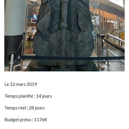
ROAD TRIP DAY 16 ÇA FAIT QUOI
COMME BRUIT UN BAMBI ?
ROAD TRIP DAY 17 ARC EN CIEL &
PLUIE
ROAD TRIP DAY 18 ON THE ROAD
AGAIN
ROAD TRIP DAY 19 UNE EAU
TURQUOISE !!!
ROAD TRIP DAY 20 UNE FENÊTRE DE
TIR !
ROAD TRIP DAY 21 ET FIN DE LA
NOUVELLE ZÉLANDE GO CRUSADERS
!!!
Le 12 mars 2019
BILAN : MAORIS ET KIWIS <3
Temps planifié : 14 jours
ILE DE PÂQUES
Temps réel : 28 jours
AMÉRIQUE DU SUD
Budget prévu : 1176€
AMÉRIQUE CENTRALE