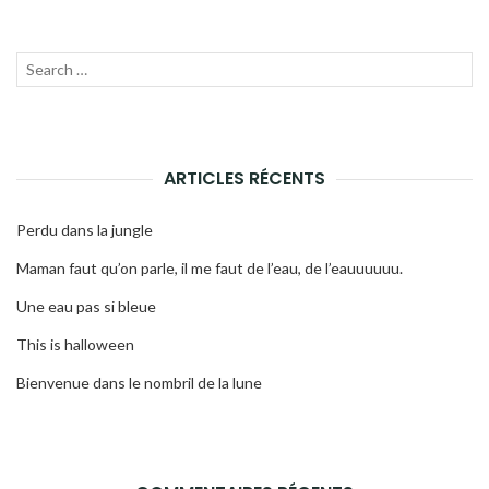
Recherche
LANC
pour
LA
:
RECH
ARTICLES RÉCENTS
Perdu dans la jungle
Maman faut qu’on parle, il me faut de l’eau, de l’eauuuuuu.
Une eau pas si bleue
This is halloween
Bienvenue dans le nombril de la lune