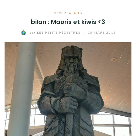
ROAD TRIP DAY 6 WHITE ISLAND
ROAD TRIP DAY 7&8 UN PEU COMME
NEW ZEALAND
À LA MAISON ET LA FIN DE
VIEUXMACHIN
bilan : Maoris et kiwis <3
LE TEMPS D’UN SOUFFLE À WINDY
par
LES PETITS PÉDESTRES
/
15 MARS 2019
WELLY
ROAD TRIP DAY 9 POUR LE ROHAN !!!
ROAD TRIP DAY 10 PANCAKE ROCKS
ROAD TRIP DAY 11 ON A VU DES
POULETS DE NOUVELLE ZÉLANDE
ROAD TRIP DAY 12 CHOC
THERMIQUE…
ROAD TRIP DAY 13 RENARD,
ANGUILLE, DINOSAURE ET MOUCHE
QUI PIQUE
ROAD TRIP DAY 14 JOUR DE REPOS
ROAD TRIP DAY 15 PARADISO