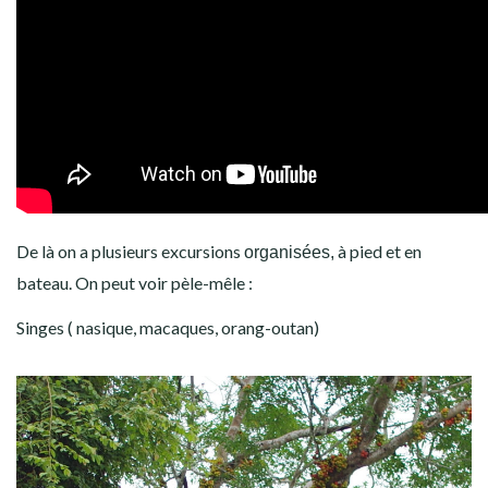
De là on a plusieurs excursions
à pied et en
organisées,
bateau. On peut voir pèle-mêle :
Singes ( nasique, macaques, orang-outan)